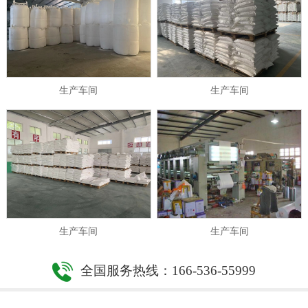
生产车间
生产车间
生产车间
生产车间
全国服务热线：166-536-55999