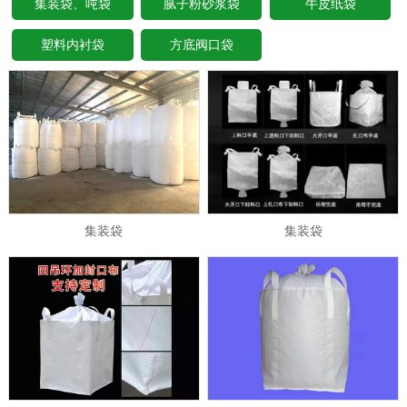
集装袋、吨袋
腻子粉砂浆袋
牛皮纸袋
塑料内衬袋
方底阀口袋
集装袋
集装袋