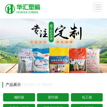
产品展示
PRODUCT SHOW
编织袋
彩印袋
化工袋