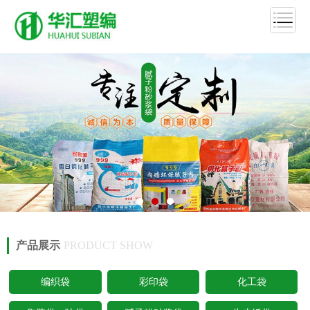
产品展示
PRODUCT SHOW
编织袋
彩印袋
化工袋