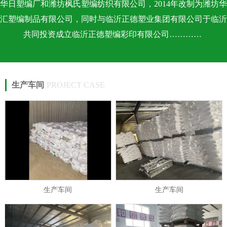
华日塑编厂和潍坊枫氏塑编纺织有限公司，2014年改制为潍坊华
汇塑编制品有限公司，同时与临沂正德塑业集团有限公司于临沂
共同投资成立临沂正德塑编彩印有限公司…………
生产车间
PROJECT CASE
生产车间
生产车间