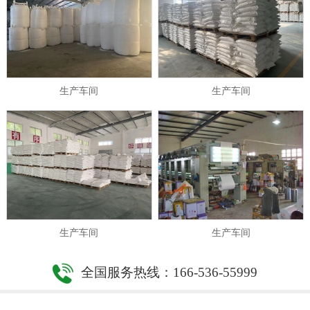
生产车间
生产车间
生产车间
生产车间
全国服务热线：166-536-55999