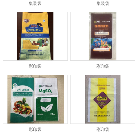
集装袋
集装袋
1
2
\3
彩印袋
彩印袋
彩印袋
彩印袋