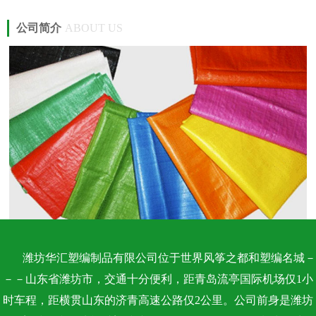
公司简介
ABOUT US
潍坊华汇塑编制品有限公司位于世界风筝之都和塑编名城－
－－山东省潍坊市，交通十分便利，距青岛流亭国际机场仅1小
时车程，距横贯山东的济青高速公路仅2公里。公司前身是潍坊