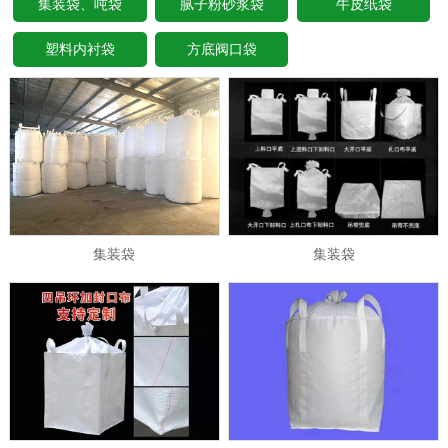
集装袋、吨袋
腻子粉砂浆袋
牛皮纸袋
塑料内衬袋
方底阀口袋
集装袋
集装袋