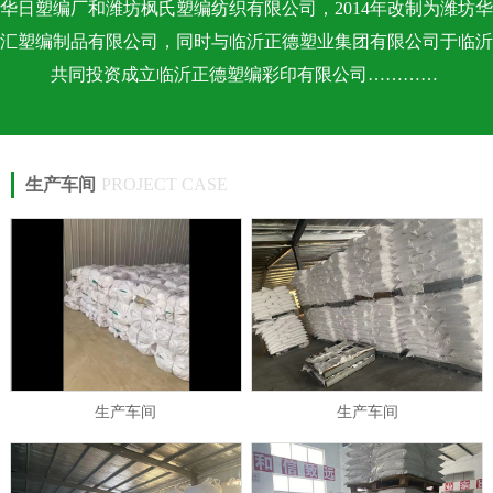
华日塑编厂和潍坊枫氏塑编纺织有限公司，2014年改制为潍坊华
汇塑编制品有限公司，同时与临沂正德塑业集团有限公司于临沂
共同投资成立临沂正德塑编彩印有限公司…………
生产车间
PROJECT CASE
生产车间
生产车间