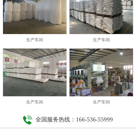
生产车间
生产车间
生产车间
生产车间
全国服务热线：166-536-55999