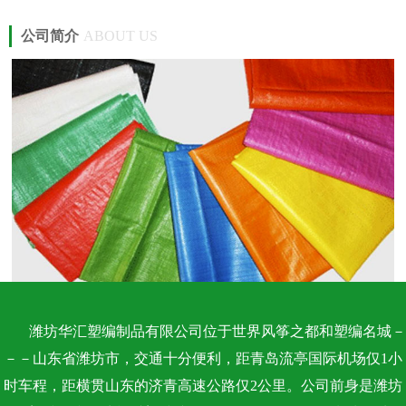
公司简介
ABOUT US
潍坊华汇塑编制品有限公司位于世界风筝之都和塑编名城－
－－山东省潍坊市，交通十分便利，距青岛流亭国际机场仅1小
时车程，距横贯山东的济青高速公路仅2公里。公司前身是潍坊