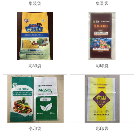
集装袋
集装袋
1
2
\3
彩印袋
彩印袋
彩印袋
彩印袋