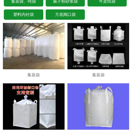
集装袋、吨袋
腻子粉砂浆袋
牛皮纸袋
塑料内衬袋
方底阀口袋
集装袋
集装袋