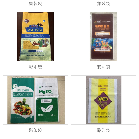
集装袋
集装袋
1
2
\3
彩印袋
彩印袋
彩印袋
彩印袋