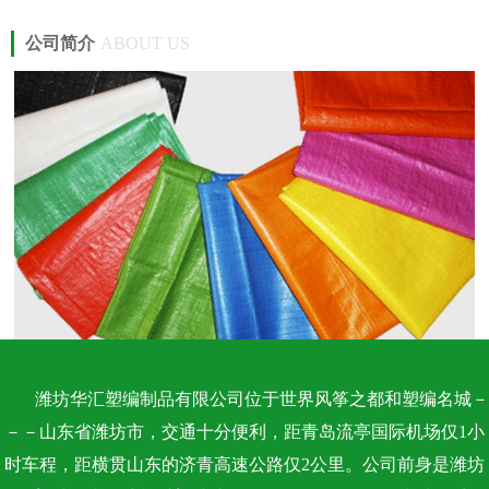
公司简介
ABOUT US
潍坊华汇塑编制品有限公司位于世界风筝之都和塑编名城－
－－山东省潍坊市，交通十分便利，距青岛流亭国际机场仅1小
时车程，距横贯山东的济青高速公路仅2公里。公司前身是潍坊