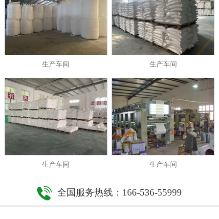
生产车间
生产车间
生产车间
生产车间
全国服务热线：166-536-55999